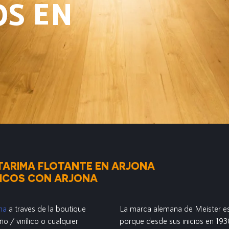
OS EN
TARIMA FLOTANTE EN ARJONA
LICOS CON ARJONA
na
a traves de la boutique
La marca alemana de Meister es
ño / vinílico o cualquier
porque desde sus inicios en 1930