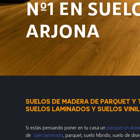
Nº1 EN SUEL
ARJONA
SUELOS DE MADERA DE PARQUET Y 
SUELOS LAMINADOS Y SUELOS VINI
Si estás pensando poner en tu casa un
parquet en Arjo
de
Jaén laminado
, parquet, suelo híbrido, suelo de dise