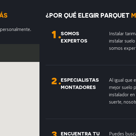
ÁS
¿POR QUÉ ELEGIR PARQUET
M
 personalmente.
SOMOS
Instalar tari
EXPERTOS
instalar suel
somos exper
ESPECIALISTAS
Al igual que 
MONTADORES
mejor suelo 
instalador en
suerte, nosot
ENCUENTRA TU
Puedes busca