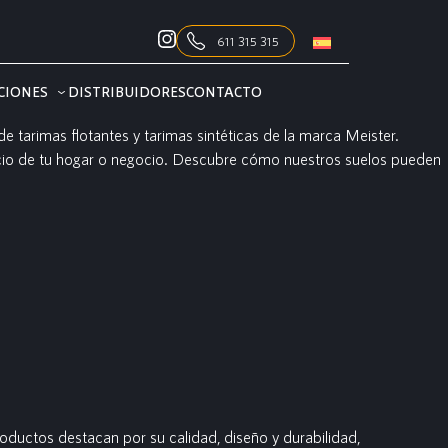
611 315 315
CIONES
DISTRIBUIDORES
CONTACTO
 tarimas flotantes y tarimas sintéticas de la marca Meister.
pacio de tu hogar o negocio. Descubre cómo nuestros suelos pueden
oductos destacan por su calidad, diseño y durabilidad,