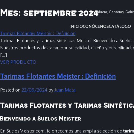
Mes:
septiembre 2024
Distribuidor Nº1 en Suelos Meister
Andalucia, Canarias, Galic
INICIO
CONÓCENOS
CATÁLOGO
Tarimas Flotantes Meister : Definición
Tarimas Flotantes y Tarimas Sintéticas Meister Bienvenido a Suelos
Nuestros productos destacan por su calidad, diseño y durabilidad, 
[…]
VER PRODUCTO
Tarimas Flotantes Meister : Definición
Posted on
22/09/2024
by
Juan Mata
Tarimas Flotantes y Tarimas Sintétic
Bienvenido a Suelos Meister
En SuelosMeister.com, te ofrecemos una amplia selección de
tarim