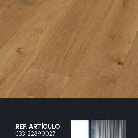
REF. ARTÍCULO
633122890027