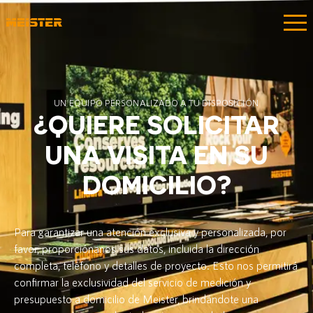
UN EQUIPO PERSONALIZADO A TU DISPOSICIÓN
¿QUIERE SOLICITAR
UNA VISITA EN SU
DOMICILIO?
Para garantizar una atención exclusiva y personalizada, por
favor, proporciónanos sus datos, incluida la dirección
completa, teléfono y detalles de proyecto. Esto nos permitirá
confirmar la exclusividad del servicio de medición y
presupuesto a domicilio de Meister, brindándote una